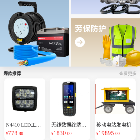
爆款推荐
查看更多
N4410 LED工作
无线数据终端
移动电站发电机
NLS
灯
778
1830
19895
¥
.80
¥
.00
¥
.00