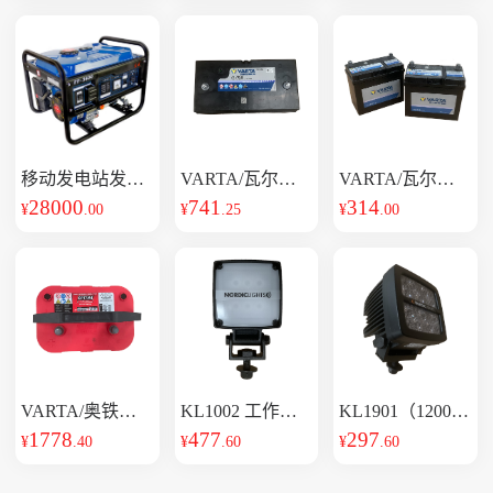
移动发电站发电
VARTA/瓦尔塔
VARTA/瓦尔塔
机75kw
28000
蓄电池 31-
741
蓄电池 6-QW-
314
¥
.00
¥
.25
¥
.00
VARTA/奥铁马
KL1002 工作灯
KL1901（1200L
(LED)
蓄电池 OPTIMA-
1778
477
M）LED工作灯
297
¥
.40
¥
.60
¥
.60
红顶