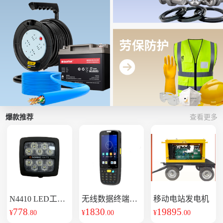
爆款推荐
查看更多
N4410 LED工作
无线数据终端
移动电站发电机
NLS
灯
778
1830
19895
¥
.80
¥
.00
¥
.00