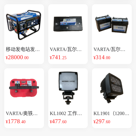
移动发电站发电
VARTA/瓦尔塔
VARTA/瓦尔塔
机75kw
28000
蓄电池 31-
741
蓄电池 6-QW-
314
¥
.00
¥
.25
¥
.00
VARTA/奥铁马
KL1002 工作灯
KL1901（1200L
(LED)
蓄电池 OPTIMA-
1778
477
M）LED工作灯
297
¥
.40
¥
.60
¥
.60
红顶