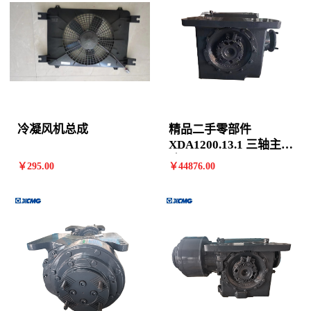
冷凝风机总成
精品二手零部件
XDA1200.13.1 三轴主减
速器*800358842
￥
295
.00
￥
44876
.00