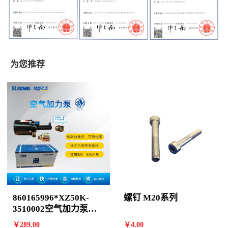
为您推荐
860165996*XZ50K-
螺钉 M20系列
3510002空气加力泵
(800901159)RZ
￥
289
.00
￥
4
.00