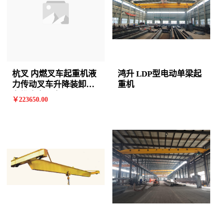
杭叉 内燃叉车起重机液
鸿升 LDP型电动单梁起
力传动叉车升降装卸铲
重机
车堆高车叉车
￥
223650
.00