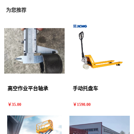
为您推荐
高空作业平台轴承
手动托盘车
￥
35
.00
￥
1590
.00