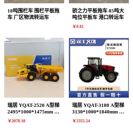
18吨围栏车 围栏平板拖
骄之力平板拖车 85吨大
车 厂区物流转运车
吨位平板车 港口转运车
￥
0
.01
瑞居 YQAT-2520 A型梯
瑞居 YQAT-3180 A型梯
2495*1000*1475mm 7
3130*1000*1840mm 9
阶 计价单位:个
阶 计价单位:个
￥
2078
.10
￥
2355
.54