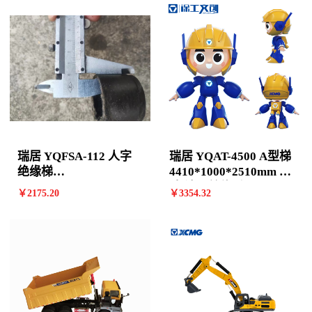
瑞居 YQFSA-112 人字
瑞居 YQAT-4500 A型梯
绝缘梯
4410*1000*2510mm 13
3390*765*2265mm 11
阶 计价单位:个
￥
2175
.20
￥
3354
.32
阶 计价单位:个