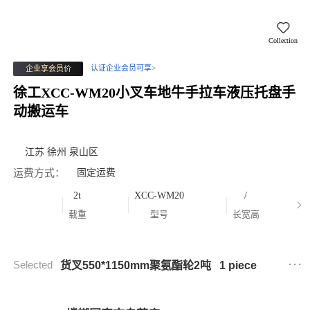
Collection
认证企业会员可享>
企业享会员价
徐工XCC-WM20小叉车地牛手拉车液压托盘手
动搬运车
江苏 徐州 泉山区
运费方式：
固定运费
2t
XCC-WM20
/
载重
型号
长宽高
...
Selected
货叉550*1150mm聚氨酯轮2吨
1 piece