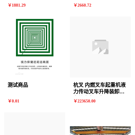
2825*690*1905mm 9阶
阶 计价单位:个
￥
1881
.29
￥
2660
.72
计价单位:个
测试商品
杭叉 内燃叉车起重机液
力传动叉车升降装卸铲
车堆高车叉车
￥
0
.01
￥
223650
.00