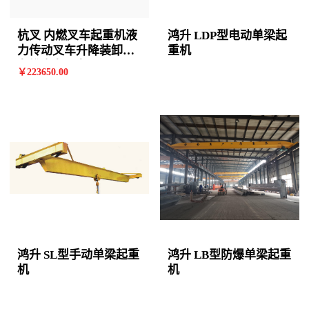
杭叉 内燃叉车起重机液
鸿升 LDP型电动单梁起
力传动叉车升降装卸铲
重机
车堆高车叉车
￥
223650
.00
鸿升 SL型手动单梁起重
鸿升 LB型防爆单梁起重
机
机