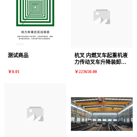
测试商品
杭叉 内燃叉车起重机液
力传动叉车升降装卸铲
车堆高车叉车
￥
0
.01
￥
223650
.00