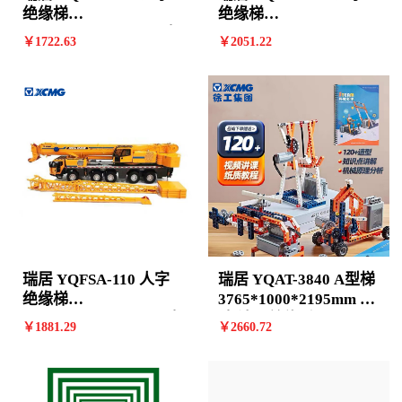
绝缘梯
绝缘梯
2540*655*1725mm8阶
3105*730*2085mm 10
￥
1722
.63
￥
2051
.22
计价单位:个
阶 计价单位:个
瑞居 YQFSA-110 人字
瑞居 YQAT-3840 A型梯
绝缘梯
3765*1000*2195mm 11
2825*690*1905mm 9阶
阶 计价单位:个
￥
1881
.29
￥
2660
.72
计价单位:个