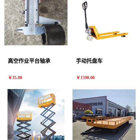
高空作业平台轴承
手动托盘车
￥
35
.00
￥
1590
.00