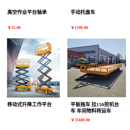
高空作业平台轴承
手动托盘车
￥
35
.00
￥
1590
.00
移动式升降工作平台
平板拖车 拉150挖机台
车 车间物料转运车
￥
35600
.00