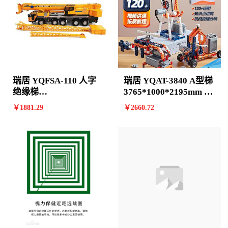
瑞居 YQFSA-110 人字
瑞居 YQAT-3840 A型梯
绝缘梯
3765*1000*2195mm 11
2825*690*1905mm 9阶
阶 计价单位:个
￥
1881
.29
￥
2660
.72
计价单位:个