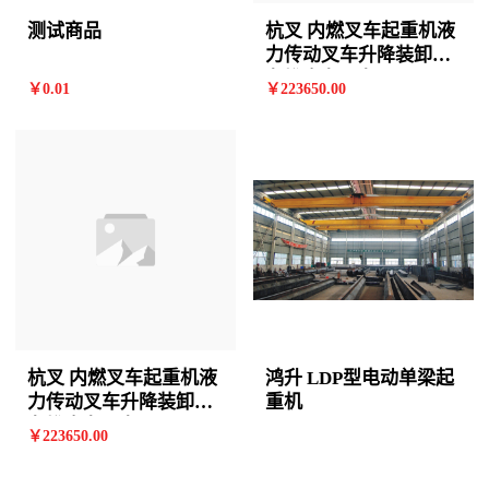
测试商品
杭叉 内燃叉车起重机液
力传动叉车升降装卸铲
车堆高车叉车
￥
0
.01
￥
223650
.00
杭叉 内燃叉车起重机液
鸿升 LDP型电动单梁起
力传动叉车升降装卸铲
重机
车堆高车叉车
￥
223650
.00