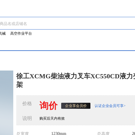
机械
高空作业平台
徐工XCMG柴油液力叉车XC550CD液力
架
询价
价格
认证企业会员可享>
企业享会员价
说明
购买后天内有效
1230mm
2
总宽度
总高度