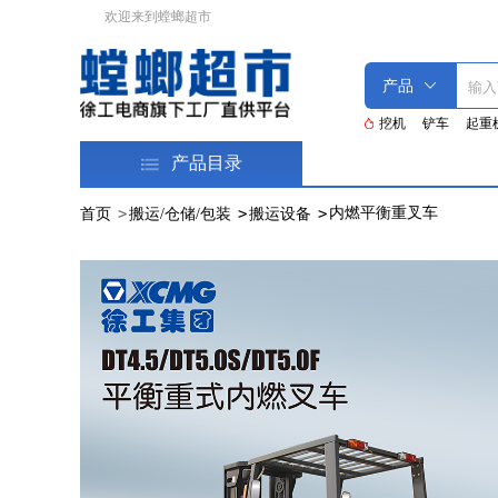
欢迎来到螳螂超市
挖机
铲车
起重
产品目录
>
>
>
内燃平衡重叉车
首页
搬运/仓储/包装
搬运设备