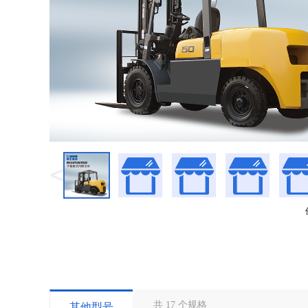
<
共
17
个规格
其他型号