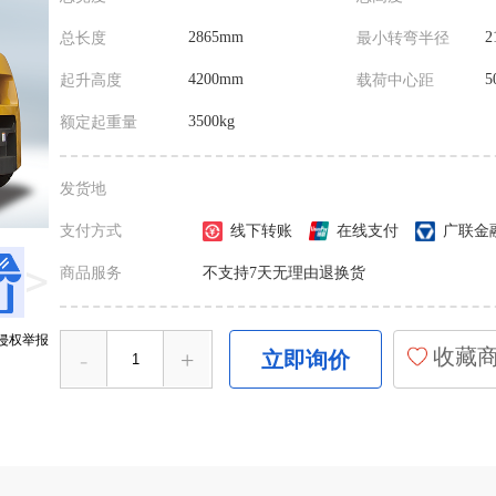
2865mm
2
总长度
最小转弯半径
4200mm
5
起升高度
载荷中心距
3500kg
额定起重量
发货地
支付方式
线下转账
在线支付
广联金
>
商品服务
不支持7天无理由退换货
侵权举报
收藏
-
+
立即询价