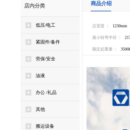
商品介绍
店内分类
低压/电工
总宽度 ：
1230mm
最小转弯半径 ：
21
紧固件/备件
额定起重量 ：
3500
劳保/安全
油液
办公 /礼品
其他
搬运设备